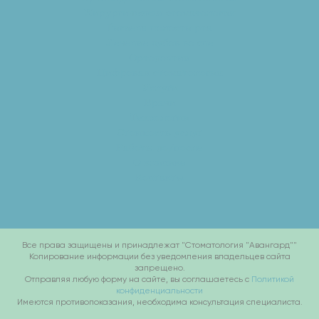
Хирургическая стоматология
Гигиена полости рта
Лечение зубов во сне
Ортодонтия
Цифровая стоматология
Услуги
Врачи
Технологии
Стоимость услуг
Работы до/после
О клинике
Контакты
Все права защищены и принадлежат "Стоматология "Авангард""
Копирование информации без уведомления владельцев сайта
запрещено.
Отправляя любую форму на сайте, вы соглашаетесь с
Политикой
конфиденциальности
Имеются противопоказания, необходима консультация специалиста.