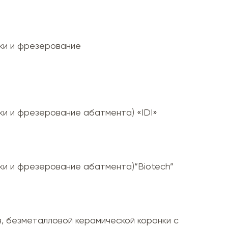
ки и фрезерование
и и фрезерование абатмента) «IDI»
ки и фрезерование абатмента)“Biotech”
, безметалловой керамической коронки с