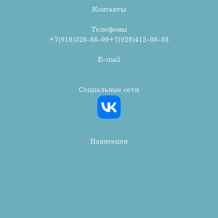
Контакты
Телефоны
+7(918)328-88-99
+7(928)412-08-88
E-mail
info@avr-stom.ru
Социальные сети
Навигация
Консультация и диагностика
Терапевтическая стоматология
Ортопедическая стоматология
Хирургическая стоматология
Гигиена полости рта
Лечение зубов во сне
Ортодонтия