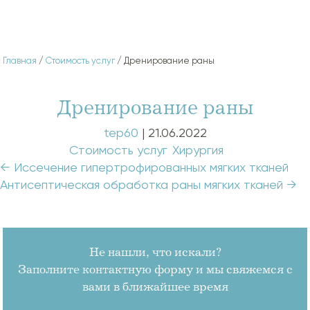
Главная
/
Стоимость услуг
/ Дренирование раны
Дренирование раны
tep60
|
21.06.2022
Categories:
Стоимость услуг
,
Хирургия
Навигация
←
Иссечение гипертрофированных мягких тканей
по
Антисептическая обработка раны мягких тканей
→
записям
Не нашли, что искали?
Заполните контактную форму и мы свяжемся с
вами в ближайшее время