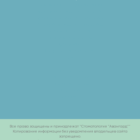
Консультация и диагностика
Терапевтическая стоматология
Ортопедическая стоматология
Хирургическая стоматология
Гигиена полости рта
Лечение зубов во сне
Ортодонтия
Цифровая стоматология
Услуги
Врачи
Технологии
Стоимость услуг
Работы до/после
О клинике
Контакты
Все права защищены и принадлежат "Стоматология "Авангард""
Копирование информации без уведомления владельцев сайта
запрещено.