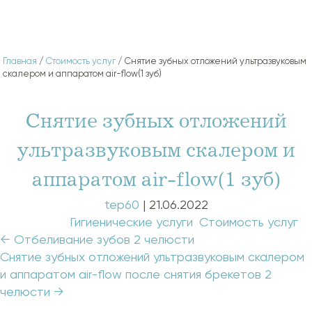
Главная
/
Стоимость услуг
/ Снятие зубных отложений ультразвуковым
скалером и аппаратом air-flow(1 зуб)
Снятие зубных отложений
ультразвуковым скалером и
аппаратом air-flow(1 зуб)
tep60
|
21.06.2022
Categories:
Гигиенические услуги
,
Стоимость услуг
Навигация
←
Отбеливание зубов 2 челюсти
по
Снятие зубных отложений ультразвуковым скалером
записям
и аппаратом air-flow после снятия брекетов 2
челюсти
→