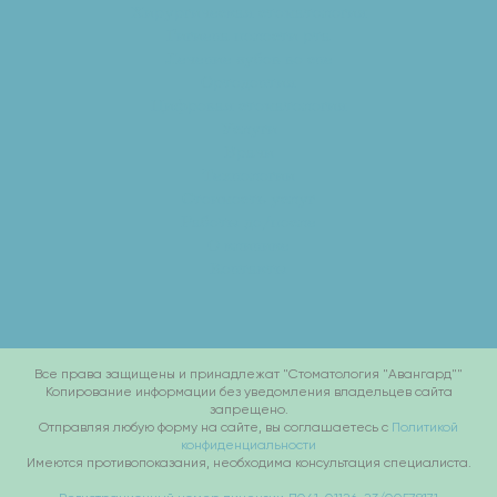
Хирургическая стоматология
Гигиена полости рта
Лечение зубов во сне
Ортодонтия
Цифровая стоматология
Услуги
Врачи
Технологии
Стоимость услуг
Работы до/после
О клинике
Контакты
Все права защищены и принадлежат "Стоматология "Авангард""
Копирование информации без уведомления владельцев сайта
запрещено.
Отправляя любую форму на сайте, вы соглашаетесь с
Политикой
конфиденциальности
Имеются противопоказания, необходима консультация специалиста.