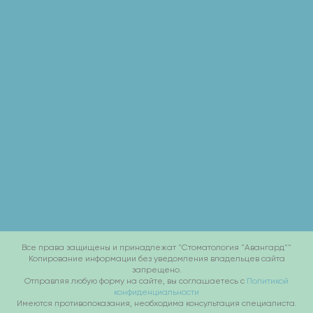
Ортопедическая стоматология
Хирургическая стоматология
Гигиена полости рта
Лечение зубов во сне
Ортодонтия
Цифровая стоматология
Услуги
Врачи
Технологии
Стоимость услуг
Работы до/после
О клинике
Контакты
Все права защищены и принадлежат "Стоматология "Авангард""
Копирование информации без уведомления владельцев сайта
запрещено.
Отправляя любую форму на сайте, вы соглашаетесь с
Политикой
конфиденциальности
Имеются противопоказания, необходима консультация специалиста.