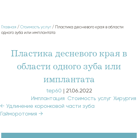
Главная
/
Стоимость услуг
/ Пластика десневого края в области
одного зуба или имплантата
Пластика десневого края в
области одного зуба или
имплантата
tep60
|
21.06.2022
Categories:
Имплантация
,
Стоимость услуг
,
Хирургия
Навигация
←
Удлинение коронковой части зуба
по
Гайморотомия
→
записям