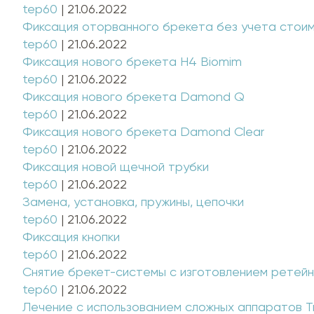
tep60
|
21.06.2022
Фиксация оторванного брекета без учета стои
tep60
|
21.06.2022
Фиксация нового брекета H4 Biomim
tep60
|
21.06.2022
Фиксация нового брекета Damond Q
tep60
|
21.06.2022
Фиксация нового брекета Damond Clear
tep60
|
21.06.2022
Фиксация новой щечной трубки
tep60
|
21.06.2022
Замена, установка, пружины, цепочки
tep60
|
21.06.2022
Фиксация кнопки
tep60
|
21.06.2022
Снятие брекет-системы с изготовлением ретей
tep60
|
21.06.2022
Лечение с использованием сложных аппаратов Т