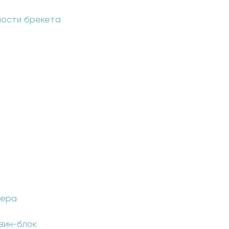
мости брекета
нера
вин-блок