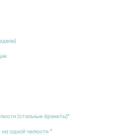
едели)
ции
люсти (стальные брекеты)*
 на одной челюсти *