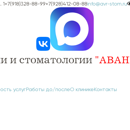
 1
+7(918)328-88-99
+7(928)412-08-88
info@avr-stom.ru
и и стоматологии
"АВАН
ость услуг
Работы до/после
О клинике
Контакты