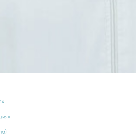
ях
циях
па)