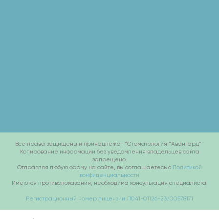
Лечение зубов во сне
Ортодонтия
Цифровая стоматология
Услуги
Врачи
Технологии
Стоимость услуг
Работы до/после
О клинике
Контакты
Все права защищены и принадлежат "Стоматология "Авангард""
Копирование информации без уведомления владельцев сайта
запрещено.
Отправляя любую форму на сайте, вы соглашаетесь с
Политикой
конфиденциальности
Имеются противопоказания, необходима консультация специалиста.
Регистрационный номер лицензии Л041-01126-23/00578171