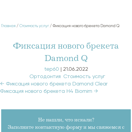
Главная
/
Стоимость услуг
/ Фиксация нового брекета Damond Q
Фиксация нового брекета
Damond Q
tep60
|
21.06.2022
Categories:
Ортодонтия
,
Стоимость услуг
Навигация
←
Фиксация нового брекета Damond Clear
по
Фиксация нового брекета H4 Biomim
→
записям
Не нашли, что искали?
Заполните контактную форму и мы свяжемся с