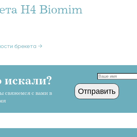
ета H4 Biomim
мости брекета
→
 искали?
ы свяжемся с вами в
мя