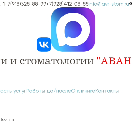
 1
+7(918)328-88-99
+7(928)412-08-88
info@avr-stom.ru
и и стоматологии
"АВАН
ость услуг
Работы до/после
О клинике
Контакты
 Biomim