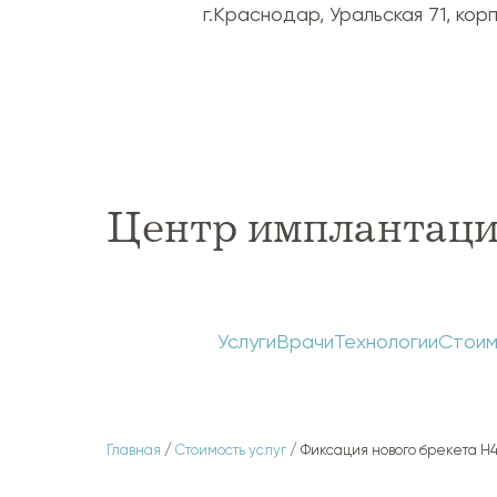
г.Краснодар, Уральская 71, корп.
Центр имплантаци
Услуги
Врачи
Технологии
Стоим
Главная
/
Стоимость услуг
/ Фиксация нового брекета H4