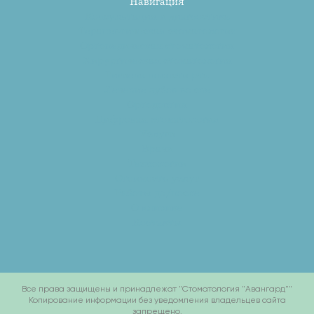
Навигация
Консультация и диагностика
Терапевтическая стоматология
Ортопедическая стоматология
Хирургическая стоматология
Гигиена полости рта
Лечение зубов во сне
Ортодонтия
Цифровая стоматология
Услуги
Врачи
Технологии
Стоимость услуг
Работы до/после
О клинике
Контакты
Все права защищены и принадлежат "Стоматология "Авангард""
Копирование информации без уведомления владельцев сайта
запрещено.